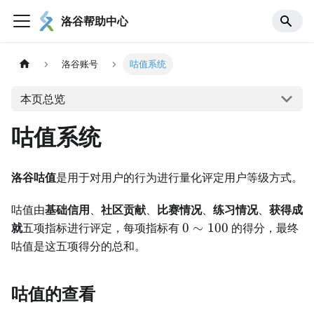
洛谷帮助中心
洛谷账号
咕值系统
本页总览
咕值系统
洛谷咕值
是用于对用户的行为进行量化评定用户等级方式。
咕值由
基础信用
、
社区贡献
、
比赛情况
、
练习情况
、
获得成
0
就
五项指标进行评定，每项指标有
0
∼
100
的得分，最终
\sim
咕值是这五项得分的总和。
100
咕值的查看