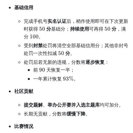
基础信用
完成手机号
实名认证
后，稍作使用即可在下次更新
50
50
时获得
50
分
基础分；
持续使用
可再得
50
分
，满
100
分
100
。
受到
封禁
处罚将清空全部基础信用分；其他非封号
50
处罚一次性扣减
50
分
。
处罚后若无新的违规，分数将
逐步恢复
：
90
前
90
天恢复一半；
93\%
一年累计恢复
93%
。
社区贡献
提交题解
、
举办公开赛并入选主题库
均可加分。
长期无贡献，分数将
缓慢下降
。
比赛情况