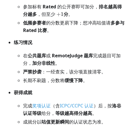
参加标有
Rated
的公开赛即可加分，
排名越高得
+1
分越多
，但至少
+
1
分
。
低频参赛者
的分数更易下降；想冲高咕值请
多参与
Rated 比赛
。
练习情况
在
公共题库
或
RemoteJudge 题库
完成题目可加
分，
加分非线性
。
严禁抄袭
：一经查实，该分项直接清零。
长期不刷题，分数将
缓慢下降
。
获得成就
完成
奖项认证
（含
ICPC/CCPC 认证
）后，按
洛谷
认证等级
给分，
等级越高得分越高
。
成就分以
咕值更新瞬间
的认证状态为准。