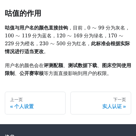
咕值的作用
0
10
咕值与用户名的颜色直接挂钩
，目前，
0
∼
99
分为灰名，
\sim
\s
120
170
100
∼
119
分为蓝名，
120
∼
169
分为绿名，
170
∼
99
11
\sim
\sim
230
229
分为橙名，
230
∼
500
分为红名，
此标准会根据实际
169
229
\sim
情况进行适当更改
。
500
用户名的颜色会在
评测配额
、
测试数据下载
、
图床空间使用
限制
、
公开赛审核
等方面直接影响到用户的权限。
上一页
下一页
个人设置
实人认证