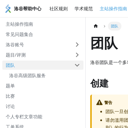
洛谷帮助中心
社区规则
学术规范
主站操作指南
主站操作指南
团队
常见问题集合
团队
洛谷账号
题目/评测
洛谷团队是一个多
团队
洛谷高级团队服务
创建
题单
比赛
警告
讨论
团队一旦
个人专栏文章功能
请勿滥用
工单系统
则》
的行