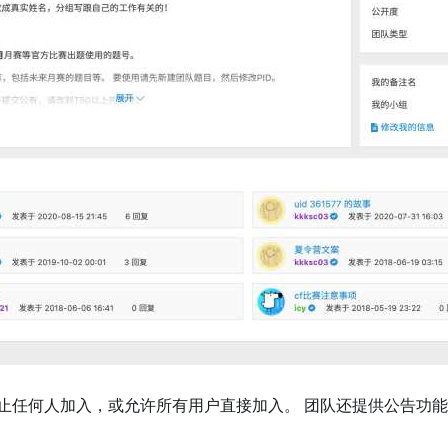
止任何人加入，或允许所有用户直接加入。 团队还提供公告功