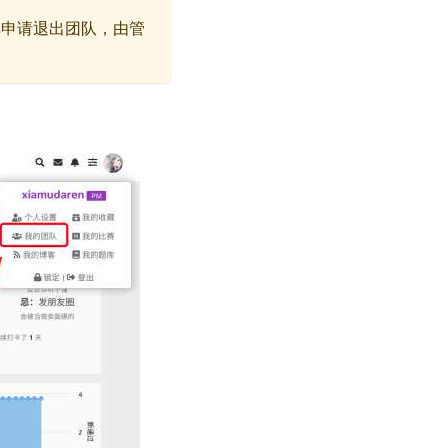
单申请退出团队，由管