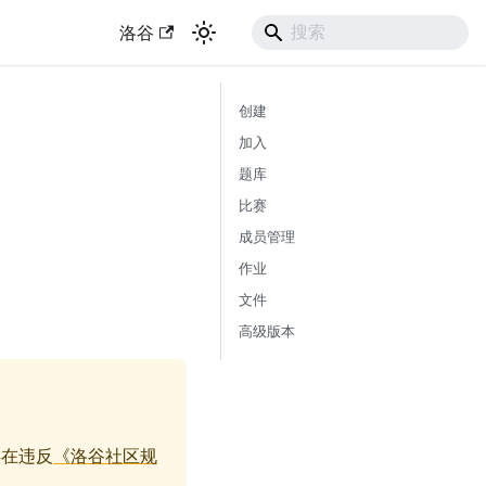
洛谷
创建
加入
题库
比赛
成员管理
作业
文件
高级版本
存在违反
《洛谷社区规