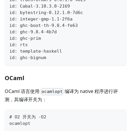
id: Cabal-3.10.3.0-2169
id: bytestring-0.12.1.0-7d6c
id: integer-gmp-1.1-2f6a
id: ghc-boot-th-9.8.4-fe63
id: ghc-9.8.4-4b7d
id: ghc-prim
id: rts
id: template-haskell
id: ghc-bignum
OCaml
OCaml 语言使用
编译为 native 程序进行评
ocamlopt
测，其编译开关为：
# O2 开关为 -O2
ocamlopt