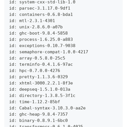
id: system-cxx-std-lib-1.0
id: parsec-3.1.17.0-9df1
id: containers-0.6.8-bda1
id: mtl-2.3.1-4301
id: unix-2.8.6.0-a07b
id: ghc-boot-9.8.4-5858
id: process-1.6.25.0-a883
id: exceptions-0.10.7-9038
id: semaphore-compat-1.0.0-4217
id: array-0.5.8.0-25c5
id: terminfo-0.4.1.6-97ac
id: hpc-0.7.0.0-4276
id: pretty-1.1.3.6-0329
id: xhtml-3000.2.2.1-8f3e
id: deepseq-1.5.1.0-013a
id: directory-1.3.8.5-3f1c
id: time-1.12.2-85bf
id: Cabal-syntax-3.10.3.0-aa2e
id: ghc-heap-9.8.4-7357
id: binary-0.8.9.1-6bc0
id: transformers-0.6.1.0-4025