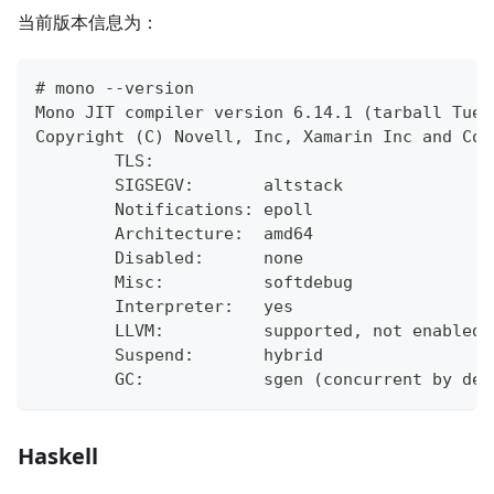
当前版本信息为：
# mono --version
Mono JIT compiler version 6.14.1 (tarball Tue 
Copyright (C) Novell, Inc, Xamarin Inc and Con
        TLS:
        SIGSEGV:       altstack
        Notifications: epoll
        Architecture:  amd64
        Disabled:      none
        Misc:          softdebug
        Interpreter:   yes
        LLVM:          supported, not enabled.
        Suspend:       hybrid
        GC:            sgen (concurrent by def
Haskell