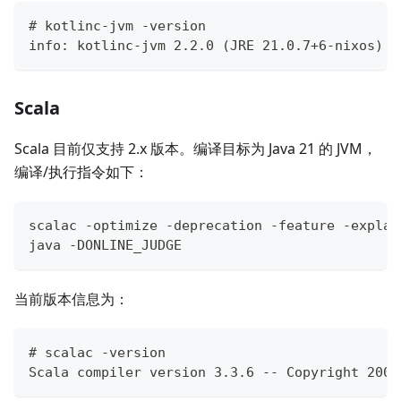
# kotlinc-jvm -version
info: kotlinc-jvm 2.2.0 (JRE 21.0.7+6-nixos)
Scala
Scala 目前仅支持 2.x 版本。编译目标为 Java 21 的 JVM，
编译/执行指令如下：
scalac -optimize -deprecation -feature -explai
java -DONLINE_JUDGE 
当前版本信息为：
# scalac -version
Scala compiler version 3.3.6 -- Copyright 2002