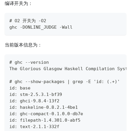
编译开关为：
# O2 开关为 -O2
ghc -DONLINE_JUDGE -Wall
当前版本信息为：
# ghc --version
The Glorious Glasgow Haskell Compilation Syste
# ghc --show-packages | grep -E 'id: (.+)'
id: base
id: stm-2.5.3.1-bf39
id: ghci-9.8.4-13f2
id: haskeline-0.8.2.1-4be1
id: ghc-compact-0.1.0.0-db7e
id: filepath-1.4.301.0-abf5
id: text-2.1.1-332f