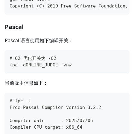
Copyright (C) 2019 Free Software Foundation, I
Pascal
Pascal 语言使用如下编译开关：
# O2 优化开关为 -O2
fpc -dONLINE_JUDGE -vnw 
当前版本信息如下：
# fpc -i
Free Pascal Compiler version 3.2.2
Compiler date      : 2025/07/05
Compiler CPU target: x86_64