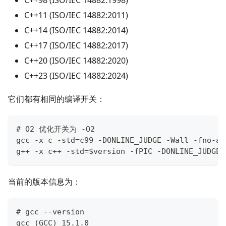
C++98 (ISO/IEC 14882:1998)
C++11 (ISO/IEC 14882:2011)
C++14 (ISO/IEC 14882:2014)
C++17 (ISO/IEC 14882:2017)
C++20 (ISO/IEC 14882:2020)
C++23 (ISO/IEC 14882:2024)
它们都有相同的编译开关：
# O2 优化开关为 -O2
gcc -x c -std=c99 -DONLINE_JUDGE -Wall -fno-as
g++ -x c++ -std=$version -fPIC -DONLINE_JUDGE 
当前的版本信息为：
# gcc --version
gcc (GCC) 15.1.0