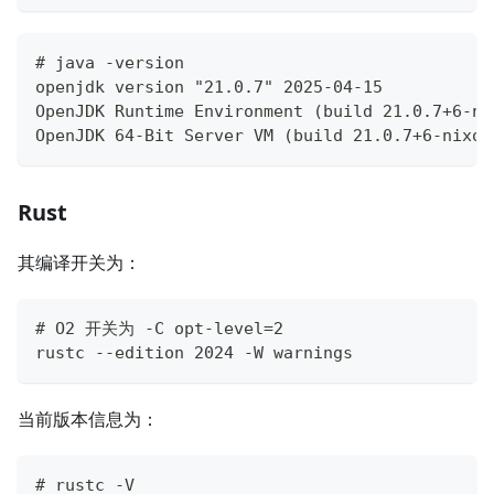
# java -version
openjdk version "21.0.7" 2025-04-15
OpenJDK Runtime Environment (build 21.0.7+6-ni
OpenJDK 64-Bit Server VM (build 21.0.7+6-nixos
Rust
其编译开关为：
# O2 开关为 -C opt-level=2
rustc --edition 2024 -W warnings
当前版本信息为：
# rustc -V