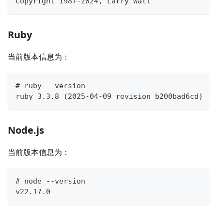
Copyright 1987-2024, Larry Wall
Ruby
当前版本信息为：
# ruby --version
ruby 3.3.8 (2025-04-09 revision b200bad6cd) [x
Node.js
当前版本信息为：
# node --version
v22.17.0